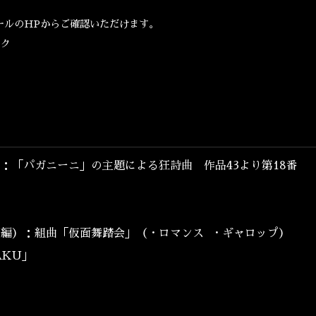
DISCOGRAPHY
ールのHPからご確認いただけます。
CONTACT
ック
）：「パガニーニ」
の主題による狂詩曲 作品43より第18番
ネ編）：組曲「
仮面舞踏会」（・ロマンス ・ギャロップ）
AKU」