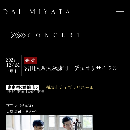
CONCERT
TOP
2022
完 売
12/24
宮田大＆大萩康司 デュオリサイタル
INFORMATION
土曜日
BIOGRAPHY
東京都<稲城市>
稲城市立ｉプラザホール
13:30 開場 14:00 開演
CONCERT
宮田 大（チェロ）
DISCOGRAPHY
大萩 康司（ギター）
CONTACT