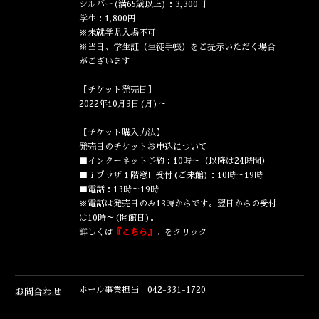
シルバー(満65歳以上)：3,300円
学生：1,800円
※未就学児入場不可
※当日、学生証（生徒手帳）をご提示いただく場合
がございます
【チケット発売日】
2022年10月3日(月)～
【チケット購入方法】
発売日のチケットお申込について
■インターネット予約：10時～（以降は24時間）
■ｉプラザ１階窓口受付(ご来館)：10時～19時
■電話：13時～19時
※電話は発売日のみ13時からです。翌日からの受付
は10時～(開館日)。
詳しくは
『こちら』
←をクリック
ホール事業担当 042-331-1720
お問合わせ