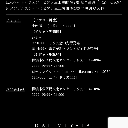
ENGLISH
L.v.ベートーヴェン：ピアノ三重奏曲 第7番 変ロ長調「大公」Op.97
F.メンデルスゾーン：ピアノ三重奏曲 第1番 ニ短調 Op.49
【チケット料金】
チケット
全席指定（一般）：6,000円
【チケット発売日】
7/8〜
※10:00〜 リリス窓口先行発売
※14:00〜 電話予約・プレイガイド販売受付
【チケット取扱い】
横浜市栄区民文化センターリリス：045-896-
2000（9:00～21:00）
ローソンチケット：
http://l-tike.com/
・tel.0570-
084-003［Ｌコード：35440］
横浜市栄区民文化センターリリス：045-896-
お問合わせ
2000（9:00～21:00）
DAI MIYATA