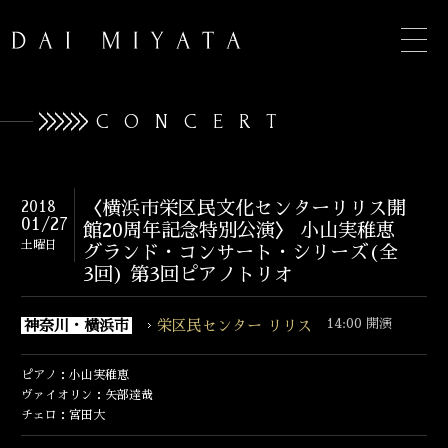
CONCERT
TOP
2018
〈横浜市栄区民文化センターリリス開
01/27
館20周年記念特別公演〉 小山実稚恵
INFORMATION
土曜日
グランド・コンサート・シリーズ(全
3回) 第3回ピアノトリオ
BIOGRAPHY
14:00 開演
神奈川・横浜市
栄区民センター リリス
CONCERT
DISCOGRAPHY
ピアノ：小山実稚恵
ヴァイオリン：矢部達哉
CONTACT
チェロ：宮田大