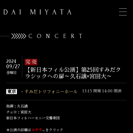
CONCERT
TOP
2024
完 売
09/27
【新日本フィル公演】第25回すみだク
INFORMATION
金曜日
ラシックへの扉～久石譲×宮田大～
BIOGRAPHY
13:15 開場 14:00 開演
東京
すみだトリフォニーホール
CONCERT
指揮：久石譲
DISCOGRAPHY
チェロ：宮田大
新日本フィルハーモニー交響楽団
CONTACT
※公演の詳細は
コチラ
←をクリック