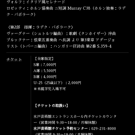
ヴォルフ：イタリア風セレナード
ENGLISH
ロゼッティ：ホルン協奏曲 ニ短調 Murray C38（ホルン独奏：ラデ
ク・バボラーク）
〈第2部 指揮：ラデク・バボラーク〉
ヴァーグナー（シュトルツ編曲）：歌劇《タンホイザー》序曲
ブルックナー：弦楽五重奏曲 ヘ長調 より 第3楽章 アダージョ
リスト（トバーニ編曲）：ハンガリー狂詩曲 第2番 S.359-4
【全席指定】
チケット
S席：7,000円
A席：5,500円
B席：4,000円
U-25（25歳以下）：2,000円
※未就学児入場不可
【チケットの取扱い】
水戸芸術館エントランスホール内チケットカウンタ
ー（営業時間 9:30〜18:00／月曜休館）
水戸芸術館チケット予約センター
：029-231-8000
（営業時間 9:30〜18:00／月曜休館）