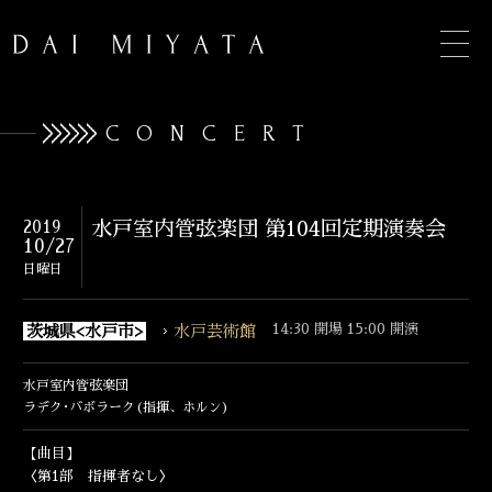
CONCERT
TOP
2019
水戸室内管弦楽団 第104回定期演奏会
10/27
INFORMATION
日曜日
BIOGRAPHY
14:30 開場 15:00 開演
茨城県<水戸市>
水戸芸術館
CONCERT
水戸室内管弦楽団
DISCOGRAPHY
ラデク･バボラーク(指揮、ホルン)
【曲目】
CONTACT
〈第1部 指揮者なし〉