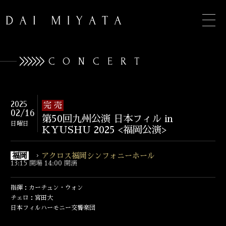
CONCERT
TOP
2025
完 売
02/16
第50回九州公演 日本フィル in
INFORMATION
日曜日
KYUSHU 2025 <福岡公演>
BIOGRAPHY
福岡
アクロス福岡シンフォニーホール
13:15 開場 14:00 開演
CONCERT
DISCOGRAPHY
指揮：カーチュン・ウォン
チェロ：宮田大
日本フィルハーモニー交響楽団
CONTACT