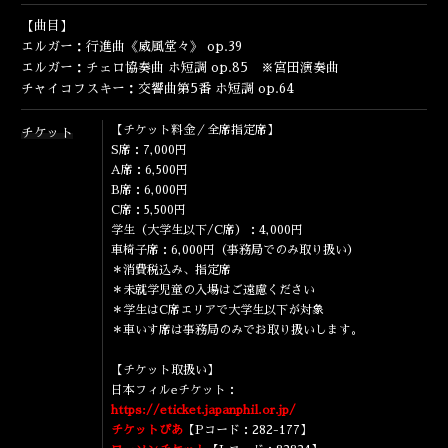
ENGLISH
【曲目】
エルガー：行進曲《威風堂々》 op.39
エルガー：チェロ協奏曲 ホ短調 op.85 ※宮田演奏曲
チャイコフスキー：交響曲第5番 ホ短調 op.64
【チケット料金／全席指定席】
チケット
S席：7,000円
A席：6,500円
B席：6,000円
C席：5,500円
学生（大学生以下/C席）：4,000円
車椅子席：6,000円（事務局でのみ取り扱い）
＊消費税込み、指定席
＊未就学児童の入場はご遠慮ください
＊学生はC席エリアで大学生以下が対象
＊車いす席は事務局のみでお取り扱いします。
【チケット取扱い】
日本フィルeチケット：
https://eticket.japanphil.or.jp/
チケットぴあ
【Pコード：282-177】