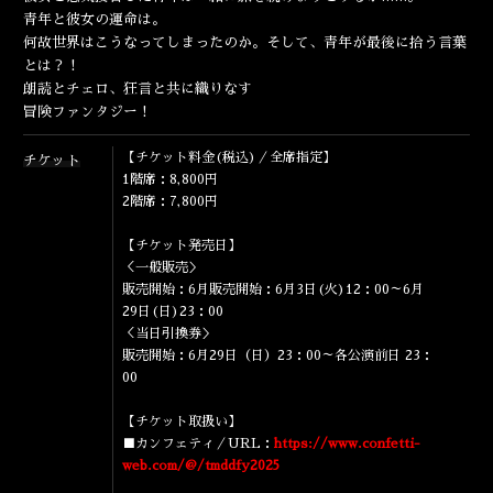
青年と彼女の運命は。
何故世界はこうなってしまったのか。そして、
青年が最後に拾う言葉
とは？！
朗読とチェロ、狂言と共に織りなす
冒険ファンタジー！
【チケット料金(税込)／全席指定】
チケット
1階席：8,800円
2階席：7,800円
【チケット発売日】
＜一般販売＞
販売開始：6月販売開始：6月3日(火)12：00～6月
29日(日)23：00
＜当日引換券＞
販売開始：6月29日（日）23：00～各公演前日 23：
00
【チケット取扱い】
■カンフェティ／URL：
https://www.confetti-
web.com/@/tmddfy2025