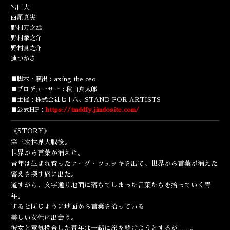
ENGLISH
宮田大
西尾真実
野村万之丞
野村拳之介
野村眞之介
蓮つかさ
■脚本・演出：axing the ceo
■プロデューサー：秋山真太郎
■主催：株式会社七十八、STAND FOR ARTISTS
■公式HP：
https://tmddfy.jimdosite.com/
《STORY》
第三次世界大戦後。
世界から言葉が消えた。
青年は生まれ育ったナーグ・ツェッキを出て、
世界から言葉が消えた
答えを探す旅に出た。
道すがら、
文字通り地面に落ちてしまった言葉たちを拾っていく青
年。
すると同じように地面から言葉を拾っている
美しい女性に出会う。
彼女と意気投合した青年は一緒に旅を続けようとするが……。