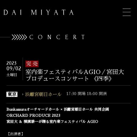
CONCERT
TOP
2023
完 売
09/02
室内楽フェスティバルAGIO／宮田大
INFORMATION
土曜日
プロデュースコンサート 《四季》
BIOGRAPHY
17:30 開場 18:00 開演
東京
浜離宮朝日ホール
CONCERT
Bunkamuraオーチャードホール × 浜離宮朝日ホール 共同企画
DISCOGRAPHY
ORCHARD PRODUCE 2023
宮田大 ＆ 横溝耕一が贈る室内楽フェスティバル AGIO
CONTACT
【出演者】