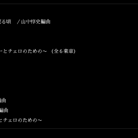
DISCOGRAPHY
CONTACT
実る頃 ／山中惇史編曲
ーとチェロのための〜 （全６楽章）
編曲
編曲
とチェロのための〜