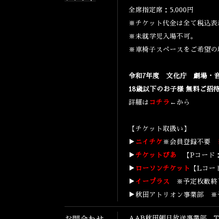
全席指定席：5,000円
※チケット代金は全て税込表
※未就学児入場不可。
※車椅子スペースをご希望の
令和7年度 文化庁 劇場・
18歳以下のお子様 無料ご招
詳細は
コチラ
←から
【チケット取扱い】
▶
ニイチケ
※会員登録不要
▶
チケットぴあ
【Pコード：
▶
ローソンチケット
【Lコー
▶
イープラス
※予定枚数終
▶秋田アトリオン事業部 ※
AAB秋田朝日放送事業部 TEL 0