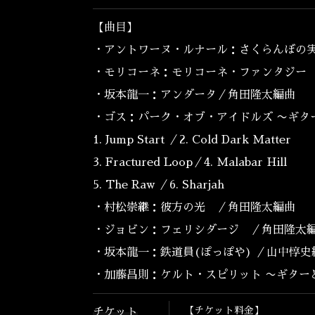
【曲目】
・アントワーヌ・ルナール：さくらんぼの
・モリコーネ：モリコーネ・ファンタジー
・坂本龍一：アンダータ／角田隆太編曲
・ゴス：パーク・オブ・アイドルズ 〜ギタ
1. Jump Start ／2. Cold Dark Matter
3. Fractured Loop／4. Malabar Hill
5. The Raw ／6. Sharjah
・村松崇継：彼方の光 ／角田隆太編曲
・ジョビン：フェリシダージ ／角田隆太
・坂本龍一：鉄道員(ぽっぽや) ／山中惇史
・加藤昌則：ケルト・スピリット 〜ギター
【チケット料金】
チケット