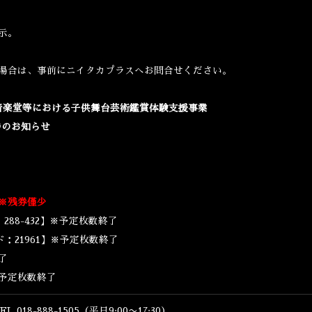
示。
場合は、事前にニイタカプラスへお問合せください。
音楽堂等における子供舞台芸術鑑賞体験支援事業
待のお知らせ
※残券僅少
288-432】※予定枚数終了
ド：21961】※予定枚数終了
了
予定枚数終了
18-888-1505（平日9:00〜17:30）