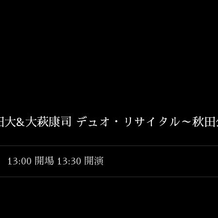
T
田大&大萩康司 デュオ・リサイタル～秋田
TOP
INFORMATION
13:00 開場 13:30 開演
BIOGRAPHY
CONCERT