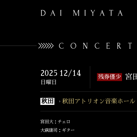
CONCER
2025
12/14
宮
残券僅少
日曜日
秋田
秋田アトリオン音楽ホール
宮田大：チェロ
大萩康司：ギター