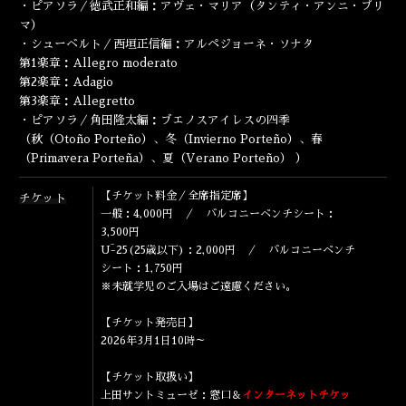
・ピアソラ／徳武正和編：アヴェ・マリア（タンティ・アンニ・
プリ
ENGLISH
マ）
・シューベルト／西垣正信編：アルペジョーネ・ソナタ
第1楽章：Allegro moderato
第2楽章：Adagio
第3楽章：Allegretto
・ピアソラ／角田隆太編：ブエノスアイレスの四季
（秋（Otoño Porteño）、冬（Invierno Porteño）、春
（Primavera Porteña）、夏（Verano Porteño） ）
【チケット料金／全席指定席】
チケット
一般：4,000円 ／ バルコニーベンチシート：
3,500円
Ū-25(25歳以下)：2,000円 ／ バルコニーベンチ
シート：1,750円
※未就学児のご入場はご遠慮ください。
【チケット発売日】
2026年3月1日10時～
【チケット取扱い】
上田サントミューゼ：窓口＆
インターネットチケッ