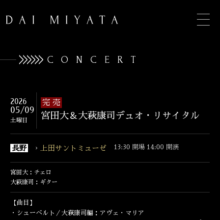
CONCERT
TOP
2026
完 売
05/09
宮田大＆大萩康司デュオ・リサイタル
INFORMATION
土曜日
BIOGRAPHY
13:30 開場 14:00 開演
長野
上田サントミューゼ
CONCERT
宮田大：チェロ
DISCOGRAPHY
大萩康司：ギター
【曲目】
CONTACT
・シューベルト／大萩康司編：アヴェ・マリア