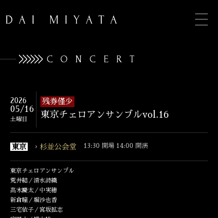
CONCERT
TOP
2026
残券僅少
05/16
東京チェロアンサンブルvol.16
INFORMATION
土曜日
BIOGRAPHY
13:30 開場 14:00 開演
東京
杉並公会堂
CONCERT
東京チェロアンサンブル
DISCOGRAPHY
荒井結／清水詩織
髙木慶太／中実穂
新倉瞳／堀沙也香
CONTACT
三宅依子／宮坂拡志