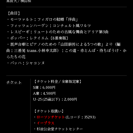
宮田大／横山桂
ENGLISH
【曲目】
・モーツァルト：フィガロの結婚「序曲」
・フィッツェンハーゲン：コンチェルト風ワルツ
・レスピーギ：リュートのための古風な舞曲とアリア第3曲
・ポッパー：レクイエム〔6重奏版〕
・混声合唱とピアノのための「山田耕筰による5つの歌」より（編
曲：三善晃 trans.小林幸太郎）：この道・赤とんぼ・待ちぼうけ・か
らたちの花
・バッハ：シャコンヌ
【チケット料金／全席指定席】
チケット
S席：6,000円
A席：4,500円
U-25(25歳以下)：2,000円
【チケット取扱い】
・
ローソンチケット
(Lコード：35293)
・
イープラス
・杉並公会堂チケットセンター