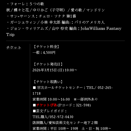
ENGLISH
・フォーレ：５つの歌
秋／蝶々と花／ゆりかご（子守唄）／愛の歌／マンドリン
・サン=サーンス：チェロ・ソナタ 第1番
・ガーシュウィン／小林 幸太郎 編曲:：パリのアメリカ人
・ジョン・ウィリアムズ／山中 惇史 編曲：JohnWilliams Fantasy
Trip
【チケット料金】
チケット
一般：4,500円
【チケット発売日】
2026年3月15日(日)10:00～
【チケット取扱い】
■ 宗次ホールチケットセンター：TEL/ 052-265-
1718
営業時間 10:00〜16:00 ※一部例外あり
■
チケットぴあ
(Pコード：321-598)
■芸文プレイガイド：
TEL購入/052-972-0430
店頭購入/愛知芸術文化センター地下２階
営業時間：平日 10時～ 19時 土・日・祝 10時～