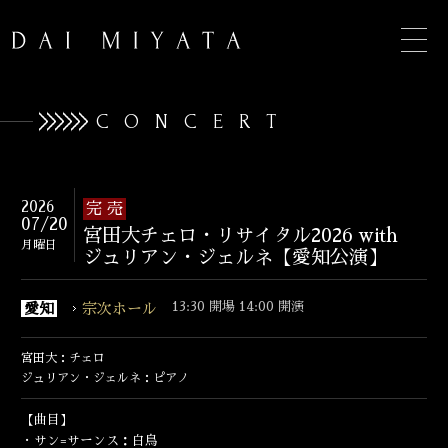
CONCERT
TOP
2026
完 売
07/20
宮田大チェロ・リサイタル2026 with
INFORMATION
月曜日
ジュリアン・ジェルネ【愛知公演】
BIOGRAPHY
13:30 開場 14:00 開演
愛知
宗次ホール
CONCERT
宮田大：チェロ
DISCOGRAPHY
ジュリアン・ジェルネ：ピアノ
CONTACT
【曲目】
・サン=サーンス：白鳥