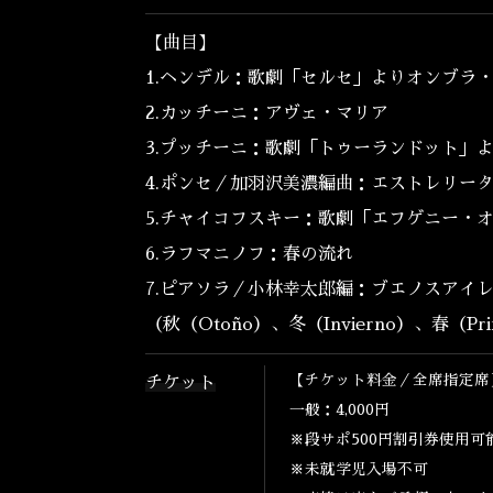
【曲目】
1.ヘンデル：歌劇「セルセ」よりオンブラ
2.カッチーニ：アヴェ・マリア
3.プッチーニ：歌劇「トゥーランドット」
4.ポンセ／加羽沢美濃編曲：エストレリー
5.チャイコフスキー：歌劇「エフゲニー・
6.ラフマニノフ：春の流れ
7.ピアソラ／小林幸太郎編：ブエノスアイ
（秋（Otoño）、冬（Invierno）、春（
Pr
【チケット料金／全席指定席
チケット
一般：4,000円
※段サポ500円割引券使用
※未就学児入場不可