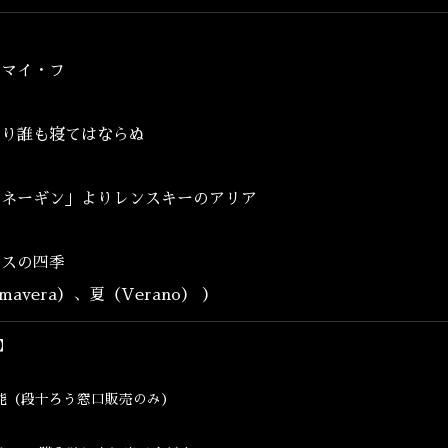
DISCOGRAPHY
CONTACT
・マイ・フ
より誰も寝てはならぬ
タ
オネーギン」
よりレンスキーのアリア
レスの四季
imavera）、夏（Verano） ）
】
可能（段十ろう窓口販売のみ）