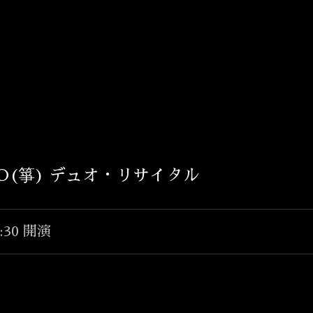
T
O(箏) デュオ・リサイタル
TOP
INFORMATION
3:30 開演
BIOGRAPHY
CONCERT