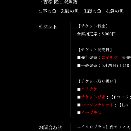
・吉松 隆：双魚譜
1.序の魚 2.破の魚 3.緩の魚 4.急の魚
【チケット料金】
チケット
全席指定席：5,000円
【チケット発売日】
■先行発売：
ニイチケ
※発
■一般発売：5月29日(土)10
【チケット取り扱い】
■
ニイチケ
■
チケットぴあ
：【Pコード：3
■
ローソンチケット
：【Lコー
■
イープラス
ニイタカプラス仙台オフィス：022-
お問合わせ