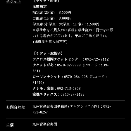
【チケット料金】
チケット
全席指定
指定席(2F席)：3,500円
自由席(1F席)：3,000円
学生席(小学生～大学生・1F席)：1,500円
※学生席をご購入のお客様に学生証のご提示をお願
いする場合がございます。予めご了承ください。
(未就学児童入場不可)
【チケット取扱い】
アクロス福岡チケットセンター
：092-725-9112
チケットぴあ
：0570-02-9999（Pコード：139-
781）
ローソンチケット
：0570-084-008（Lコード：
81650）
クレモナ楽器
：092-713-5303
宗像ユリックス
：0940-37-1483
九州管楽合奏団事務局(エムアンドエム内)：092-
お問合わせ
751-8257
九州管楽合奏団
主催