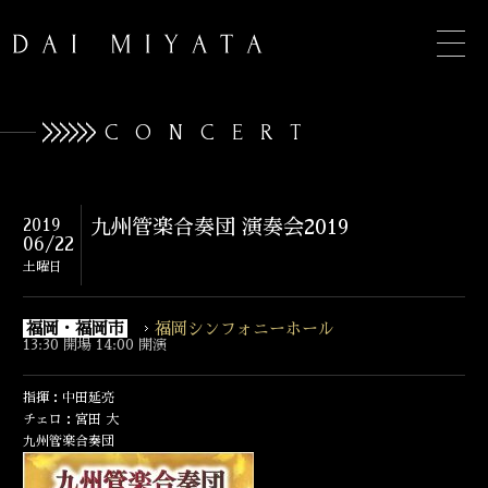
CONCERT
TOP
2019
九州管楽合奏団 演奏会2019
06/22
INFORMATION
土曜日
BIOGRAPHY
福岡・福岡市
福岡シンフォニーホール
13:30 開場 14:00 開演
CONCERT
指揮：中田延亮
DISCOGRAPHY
チェロ：宮田 大
九州管楽合奏団
CONTACT