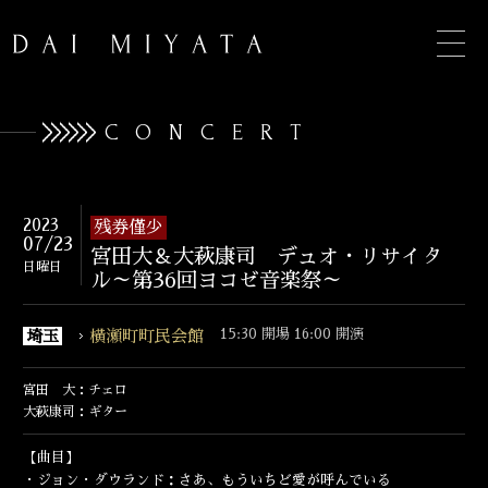
CONCERT
TOP
2023
残券僅少
07/23
宮田大＆大萩康司 デュオ・リサイタ
INFORMATION
日曜日
ル～第36回ヨコゼ音楽祭～
BIOGRAPHY
15:30 開場 16:00 開演
埼玉
横瀬町町民会館
CONCERT
宮田 大：チェロ
DISCOGRAPHY
大萩康司：ギター
CONTACT
【曲目】
・ジョン・ダウランド：さあ、もういちど愛が呼んでいる