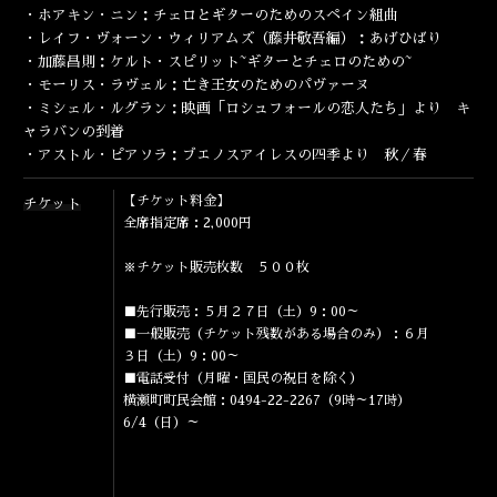
ENGLISH
・ホアキン・ニン：チェロとギターのためのスペイン組曲
・レイフ・ヴォーン・ウィリアムズ（藤井敬吾編）：あげひばり
・加藤昌則：ケルト・スピリット~ギターとチェロのための~
・モーリス・ラヴェル：
亡き王女のためのパヴァーヌ
・ミシェル・ルグラン：映画「
ロシュフォールの恋人たち」より キ
ャラバンの到着
・アストル・ピアソラ：
ブエノスアイレスの四季より 秋／春
【チケット料金】
チケット
全席指定席：2,000円
※チケット販売枚数 ５００枚
■先行販売：５月２７日（土）9：00～
■一般販売（チケット残数がある場合のみ）：６月
３日（土）9：00～
■電話受付（月曜・国民の祝日を除く）
横瀬町町民会館：0494-22-2267（9時～17時）
6/4（日）～