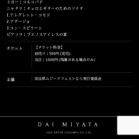
ミヨー：コルコバド
ENGLISH
ニャタリ：チェロとギターのためのソナタ
1.アレグレット・コモド
2.アダージョ
3.コン・スピリート
ピアソラ：ブエノスアイレスの夏
【チケット料金】
チケット
前売り：500円(完売)
当日：1000円(残席がある場合のみ)
奈良県ムジークフェストなら実行委員会
主催
DAI MIYATA
2026 NIPPON COLUMBIA CO.,LTD.