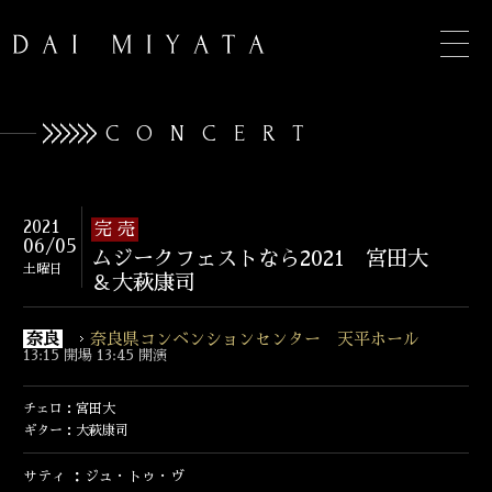
CONCERT
TOP
2021
完 売
06/05
ムジークフェストなら2021 宮田大
INFORMATION
土曜日
＆大萩康司
BIOGRAPHY
奈良
奈良県コンベンションセンター 天平ホール
13:15 開場 13:45 開演
CONCERT
DISCOGRAPHY
チェロ：宮田大
ギター：大萩康司
CONTACT
サティ ：ジュ・トゥ・ヴ