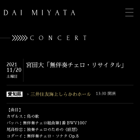
CONCERT
TOP
2021
宮田大「無伴奏チェロ・リサイタル」
11/20
INFORMATION
土曜日
BIOGRAPHY
13:30 開演
愛知県
三井住友海上しらかわホール
CONCERT
【曲目】
DISCOGRAPHY
カザルス：鳥の歌
バッハ：無伴奏チェロ組曲第1番 BWV1007
CONTACT
尾高惇忠：独奏チェロのための《瞑想》
コダーイ：無伴奏チェロ・ソナタ Op.8