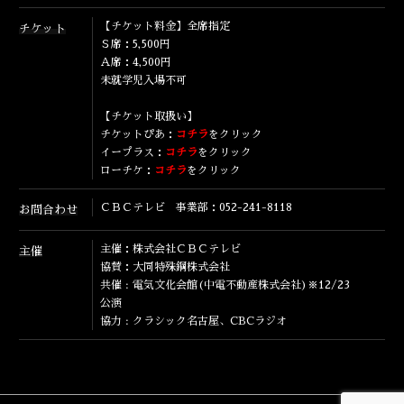
ENGLISH
【チケット料金】全席指定
チケット
Ｓ席：5,500円
Ａ席：4,500円
未就学児入場不可
【チケット取扱い】
チケットぴあ：
コチラ
をクリック
イープラス：
コチラ
をクリック
ローチケ：
コチラ
をクリック
ＣＢＣテレビ 事業部：052-241-8118
お問合わせ
主催：株式会社ＣＢＣテレビ
主催
協賛：大同特殊鋼株式会社
共催 : 電気文化会館(中電不動産株式会社)※12/23
公演
協力 : クラシック名古屋、CBCラジオ