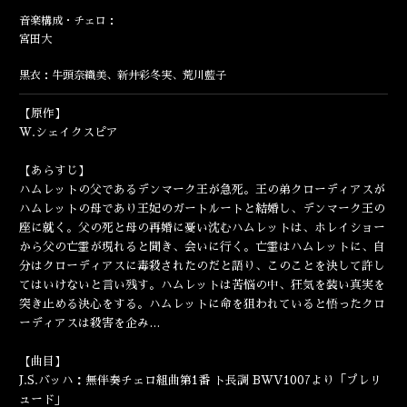
ENGLISH
音楽構成・チェロ：
宮田大
黒衣：牛頭奈織美、新井彩冬実、荒川藍子
【原作】
W.シェイクスピア
【あらすじ】
ハムレットの父であるデンマーク王が急死。王の弟クローディアスが
ハムレットの母であり王妃のガートルートと結婚し、デンマーク王の
座に就く。父の死と母の再婚に憂い沈むハムレットは、ホレイショー
から父の亡霊が現れると聞き、会いに行く。亡霊はハムレットに、自
分はクローディアスに毒殺されたのだと語り、このことを決して許し
てはいけないと言い残す。ハムレットは苦悩の中、狂気を装い真実を
突き止める決心をする。ハムレットに命を狙われていると悟ったクロ
ーディアスは殺害を企み…
【曲目】
J.S.バッハ：無伴奏チェロ組曲第1番 ト長調 BWV1007より「プレリ
ュード」