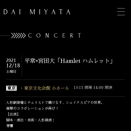
CONCERT
TOP
2021
平常×宮田大「Hamlet ハムレット」
12/18
INFORMATION
土曜日
BIOGRAPHY
13:15 開場 14:00 開演
東京
東京文化会館 小ホール
CONCERT
人形劇俳優とチェリストで織りなす、シェイクスピアの世界。
DISCOGRAPHY
衝撃のコラボレーションが再び！
【出演】
脚本・演出・美術・人形操演：
CONTACT
平常