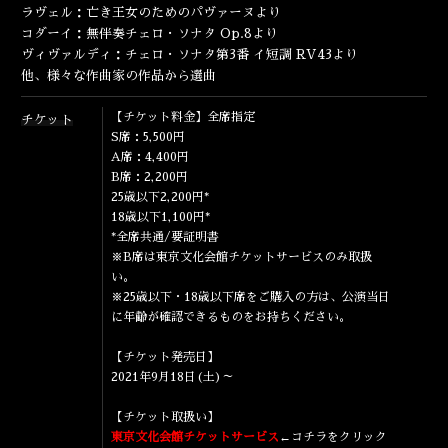
ラヴェル：亡き王女のためのパヴァーヌより
コダーイ：無伴奏チェロ・ソナタ Op.8より
ヴィヴァルディ：チェロ・ソナタ第3番 イ短調 RV43より
他、様々な作曲家の作品から選曲
【チケット料金】全席指定
チケット
S席：5,500円
A席：4,400円
B席：2,200円
25歳以下2,200円*
18歳以下1,100円*
*全席共通/要証明書
※B席は東京文化会館チケットサービスのみ取扱
い。
※25歳以下・18歳以下席をご購入の方は、公演当日
に年齢が確認できるものをお持ちください。
【チケット発売日】
2021年9月18日(土)～
【チケット取扱い】
東京文化会館チケットサービス
←コチラをクリック