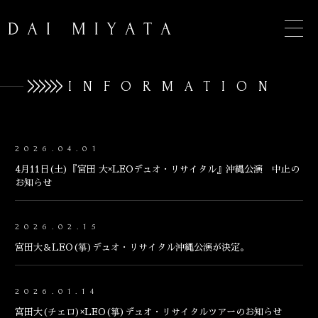
INFORMATION
TOP
2026.04.01
4月11日(土)『宮田 大×LEOデュオ・リサイタル』沖縄公演 中止の
INFORMATION
お知らせ
BIOGRAPHY
2026.02.15
CONCERT
宮田大＆LEO(箏)デュオ・リサイタル沖縄公演が決定。
DISCOGRAPHY
2026.01.14
CONTACT
宮田大(チェロ)×LEO(箏)デュオ・リサイタルツアーのお知らせ