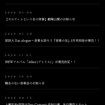
ENGLISH
2026.01.06
【カルテットという名の青春】劇場公開のお知らせ
2025.01.20
宮田大 Dai-alogue～音楽を語ろう『音楽の友』2月号別冊が発売！！
2024.11.01
NEWアルバム「atlier(アトリエ)」が発売決定！！
2024.10.04
題名のない音楽会のお知らせ
2024.06.15
上妻宏光×宮田大Duo Concert 追加公演 先行発売スタート