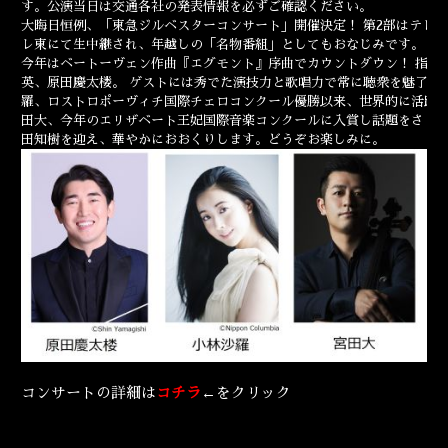
す。公演当日は交通各社の発表情報を必ずご確認ください。
ENGLISH
大晦日恒例、「東急ジルベスターコンサート」開催決定！ 第2部はテレビ
レ東にて生中継され、年越しの「名物番組」としてもおなじみです。
今年はベートーヴェン作曲『エグモント』序曲でカウントダウン！ 指揮
英、原田慶太楼。 ゲストには秀でた演技力と歌唱力で常に聴衆を魅了す
羅、ロストロポーヴィチ国際チェロコンクール優勝以来、世界的に活躍
田大、今年のエリザベート王妃国際音楽コンクールに入賞し話題をさら
田知樹を迎え、華やかにおおくりします。どうぞお楽しみに。
コンサートの詳細は
コチラ
←をクリック