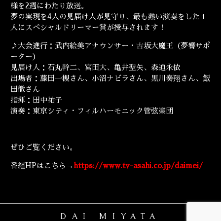
ENGLISH
様を2週にわたり放送。
夢の実現を4人の見届け人が見守り、最も熱い演奏をした１
人にスペシャルドリーマー賞が授与されます！
♪大会進行：武内絵美アナウンサー・古坂大魔王（夢響サポ
ーター）
見届け人：石丸幹二、宮田大、亀井聖矢、森迫永依
出場者：藤田一槻さん、小沼ナビラさん、黒川奏翔さん、飯
田徹さん
指揮：田中祐子
演奏：東京シティ・フィルハーモニック管弦楽団
ぜひご覧ください。
番組HPはこちら→
https://www.tv-asahi.co.jp/daimei/
DAI MIYATA